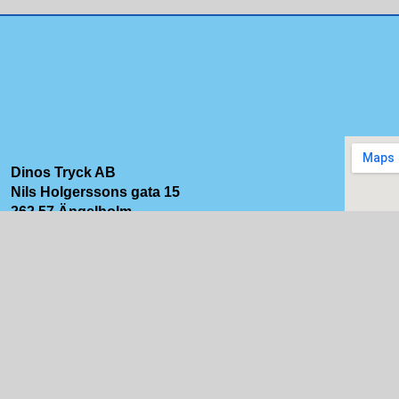
Dinos Tryck AB
Nils Holgerssons gata 15
262 57 Ängelholm
Tel. 070-516 30 08
info@dinostryck.se