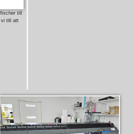
ischer till
 till att
.